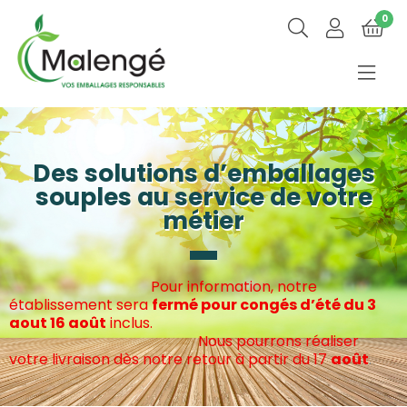
0
Des solutions d’emballages
souples au service de votre
métier
Pour information, notre
établissement sera
fermé pour congés d’été du 3
aout 16 août
inclus.
Nous pourrons réaliser
votre livraison dès notre retour à partir du 17
août
.