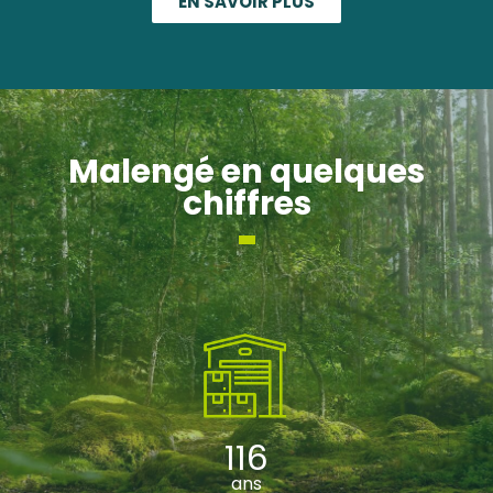
EN SAVOIR PLUS
Malengé en quelques
chiffres
116
ans