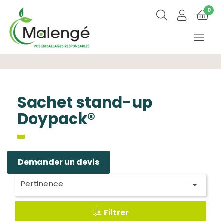
0
Sachet stand-up
Doypack®
Demander un devis
Pertinence

Filtrer