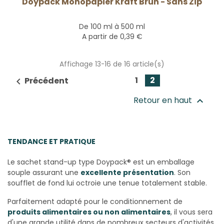
Doypack Monopapier Kraft Brun - Sans Zip
De 100 ml à 500 ml
A partir de
0,39 €
Affichage 13-16 de 16 article(s)
1
2
Précédent

Retour en haut

TENDANCE ET PRATIQUE
Le sachet stand-up type Doypack® est un emballage
souple assurant une
excellente présentation
. Son
soufflet de fond lui octroie une tenue totalement stable.
Parfaitement adapté pour le conditionnement de
produits alimentaires ou non alimentaires
, il vous sera
d'une grande utilité dans de nombreux secteurs d'activités